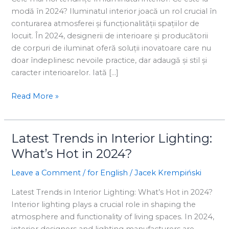
interior:
modă în 2024? Iluminatul interior joacă un rol crucial în
Ce
conturarea atmosferei și funcționalității spațiilor de
este
locuit. În 2024, designerii de interioare și producătorii
la
de corpuri de iluminat oferă soluții inovatoare care nu
modă
doar îndeplinesc nevoile practice, dar adaugă și stil și
în
caracter interioarelor. Iată […]
2024?
Read More »
Latest Trends in Interior Lighting:
Latest
Trends
What’s Hot in 2024?
in
Leave a Comment
/
for English
/
Jacek Krempiński
Interior
Lighting:
Latest Trends in Interior Lighting: What’s Hot in 2024?
What’s
Interior lighting plays a crucial role in shaping the
Hot
atmosphere and functionality of living spaces. In 2024,
in
interior designers and lighting manufacturers are