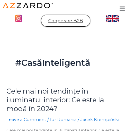
Skip
to
content
Cooperare B2B
#CasăInteligentă
Cele mai noi tendințe în
Cele
mai
iluminatul interior: Ce este la
noi
modă în 2024?
tendințe
în
Leave a Comment
/
for Romania
/
Jacek Krempiński
iluminatul
Cele mai noi tendințe în iluminatul interior: Ce este la