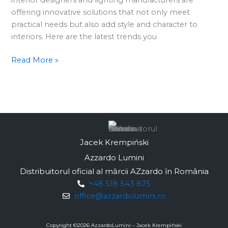
2024?
offering innovative solutions that not only meet
practical needs but also add style and character to
interiors. Here are the latest trends you
Read More »
Jacek Krempiński
Azzardo Lumini
Distribuitorul oficial al mărcii AZzardo în România
+48 518 543 875
office@azzardolumini.ro
Copyright ©
2026
AzzardoLumini – Jacek Krempiński