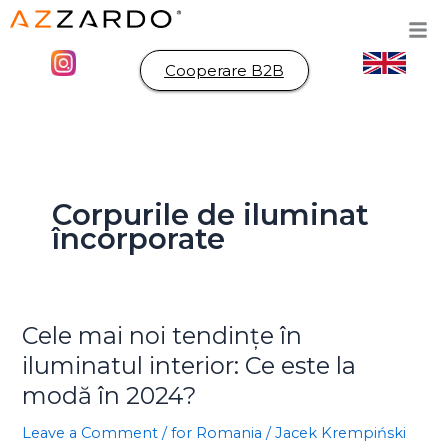
Skip
to
content
Cooperare B2B
Corpurile de iluminat
încorporate
Cele mai noi tendințe în
Cele
mai
iluminatul interior: Ce este la
noi
modă în 2024?
tendințe
în
Leave a Comment
/
for Romania
/
Jacek Krempiński