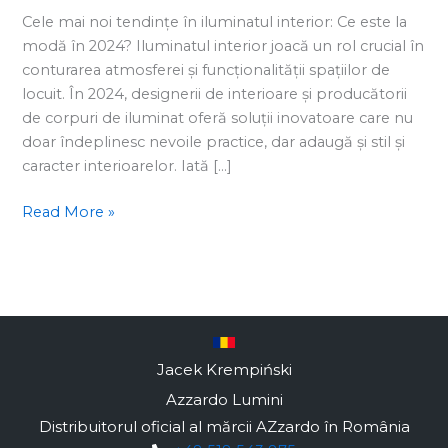
iluminatul
Cele mai noi tendințe în iluminatul interior: Ce este la
interior:
modă în 2024? Iluminatul interior joacă un rol crucial în
Ce
conturarea atmosferei și funcționalității spațiilor de
este
locuit. În 2024, designerii de interioare și producătorii
la
de corpuri de iluminat oferă soluții inovatoare care nu
modă
doar îndeplinesc nevoile practice, dar adaugă și stil și
în
caracter interioarelor. Iată […]
2024?
Read More »
Jacek Krempiński
Azzardo Lumini
Distribuitorul oficial al mărcii AZzardo în România