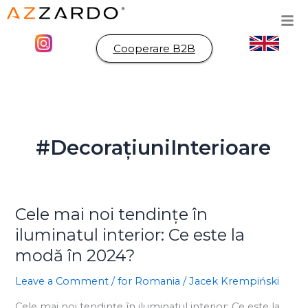
Skip
to
content
Cooperare B2B
#DecorațiuniInterioare
Cele mai noi tendințe în
Cele
mai
iluminatul interior: Ce este la
noi
modă în 2024?
tendințe
în
Leave a Comment
/
for Romania
/
Jacek Krempiński
iluminatul
Cele mai noi tendințe în iluminatul interior: Ce este la