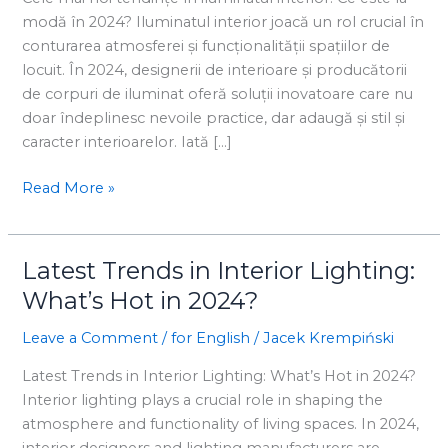
interior:
modă în 2024? Iluminatul interior joacă un rol crucial în
Ce
conturarea atmosferei și funcționalității spațiilor de
este
locuit. În 2024, designerii de interioare și producătorii
la
de corpuri de iluminat oferă soluții inovatoare care nu
modă
doar îndeplinesc nevoile practice, dar adaugă și stil și
în
caracter interioarelor. Iată […]
2024?
Read More »
Latest Trends in Interior Lighting:
Latest
Trends
What’s Hot in 2024?
in
Leave a Comment
/
for English
/
Jacek Krempiński
Interior
Lighting:
Latest Trends in Interior Lighting: What’s Hot in 2024?
What’s
Interior lighting plays a crucial role in shaping the
Hot
atmosphere and functionality of living spaces. In 2024,
in
interior designers and lighting manufacturers are