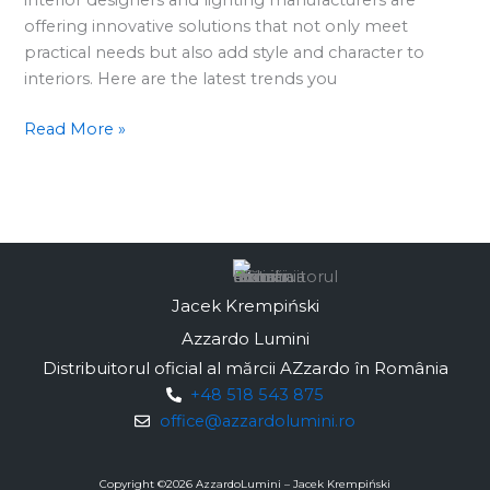
2024?
offering innovative solutions that not only meet
practical needs but also add style and character to
interiors. Here are the latest trends you
Read More »
Jacek Krempiński
Azzardo Lumini
Distribuitorul oficial al mărcii AZzardo în România
+48 518 543 875
office@azzardolumini.ro
Copyright ©
2026
AzzardoLumini – Jacek Krempiński