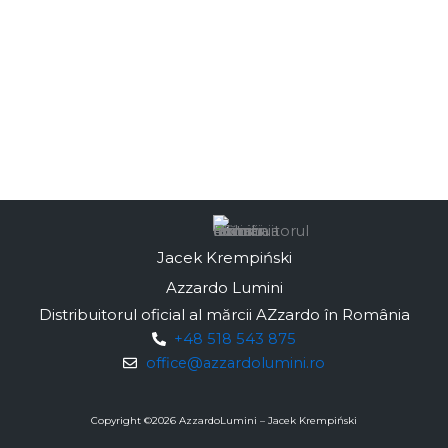
Jacek Krempiński
Azzardo Lumini
Distribuitorul oficial al mărcii AZzardo în România
+48 518 543 875
office@azzardolumini.ro
Copyright ©
2026
AzzardoLumini – Jacek Krempiński