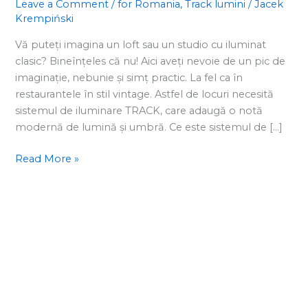
ce
Leave a Comment
/
for Romania
,
Track lumini
/
Jacek
Krempiński
au
devenit
Vă puteți imagina un loft sau un studio cu iluminat
atât
clasic? Bineînțeles că nu! Aici aveți nevoie de un pic de
depopulare
imaginație, nebunie și simț practic. La fel ca în
și
restaurantele în stil vintage. Astfel de locuri necesită
unde
sistemul de iluminare TRACK, care adaugă o notă
arată
modernă de lumină și umbră. Ce este sistemul de […]
cel
mai
Read More »
bine?