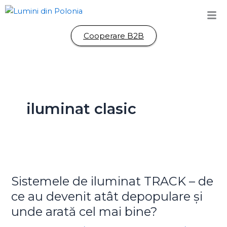
Skip
to
content
Cooperare B2B
iluminat clasic
Sistemele
de
Sistemele de iluminat TRACK – de
iluminat
TRACK
ce au devenit atât depopulare și
–
unde arată cel mai bine?
de