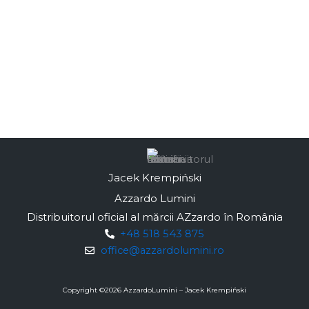
Jacek Krempiński
Azzardo Lumini
Distribuitorul oficial al mărcii AZzardo în România
+48 518 543 875
office@azzardolumini.ro
Copyright ©
2026
AzzardoLumini – Jacek Krempiński