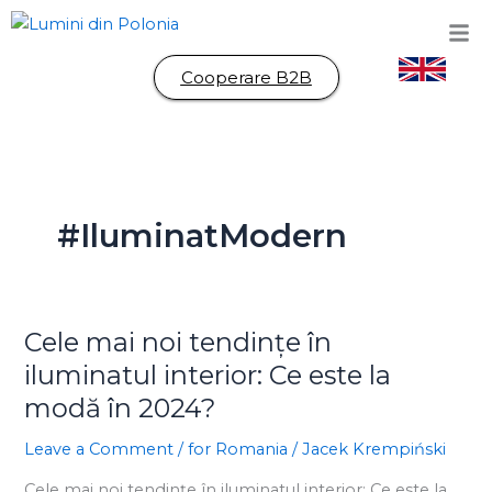
Skip
to
content
Cooperare B2B
#IluminatModern
Cele mai noi tendințe în
Cele
mai
iluminatul interior: Ce este la
noi
modă în 2024?
tendințe
în
Leave a Comment
/
for Romania
/
Jacek Krempiński
iluminatul
Cele mai noi tendințe în iluminatul interior: Ce este la