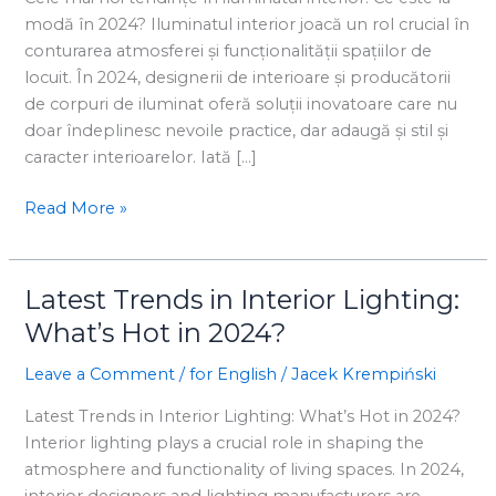
interior:
modă în 2024? Iluminatul interior joacă un rol crucial în
Ce
conturarea atmosferei și funcționalității spațiilor de
este
locuit. În 2024, designerii de interioare și producătorii
la
de corpuri de iluminat oferă soluții inovatoare care nu
modă
doar îndeplinesc nevoile practice, dar adaugă și stil și
în
caracter interioarelor. Iată […]
2024?
Read More »
Latest Trends in Interior Lighting:
Latest
Trends
What’s Hot in 2024?
in
Leave a Comment
/
for English
/
Jacek Krempiński
Interior
Lighting:
Latest Trends in Interior Lighting: What’s Hot in 2024?
What’s
Interior lighting plays a crucial role in shaping the
Hot
atmosphere and functionality of living spaces. In 2024,
in
interior designers and lighting manufacturers are