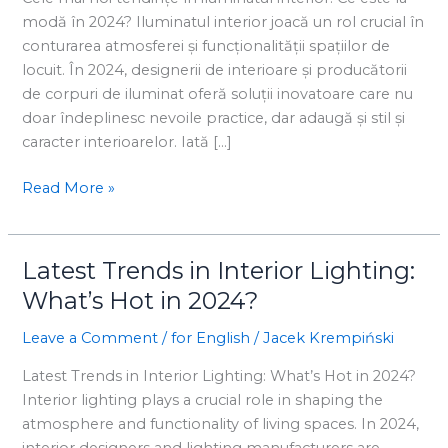
interior:
modă în 2024? Iluminatul interior joacă un rol crucial în
Ce
conturarea atmosferei și funcționalității spațiilor de
este
locuit. În 2024, designerii de interioare și producătorii
la
de corpuri de iluminat oferă soluții inovatoare care nu
modă
doar îndeplinesc nevoile practice, dar adaugă și stil și
în
caracter interioarelor. Iată […]
2024?
Read More »
Latest Trends in Interior Lighting:
Latest
Trends
What’s Hot in 2024?
in
Leave a Comment
/
for English
/
Jacek Krempiński
Interior
Lighting:
Latest Trends in Interior Lighting: What’s Hot in 2024?
What’s
Interior lighting plays a crucial role in shaping the
Hot
atmosphere and functionality of living spaces. In 2024,
in
interior designers and lighting manufacturers are