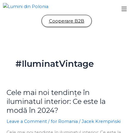
Skip
to
content
Cooperare B2B
#IluminatVintage
Cele mai noi tendințe în
Cele
mai
iluminatul interior: Ce este la
noi
modă în 2024?
tendințe
în
Leave a Comment
/
for Romania
/
Jacek Krempiński
iluminatul
Cele mai noi tendințe în iluminatul interior: Ce este la