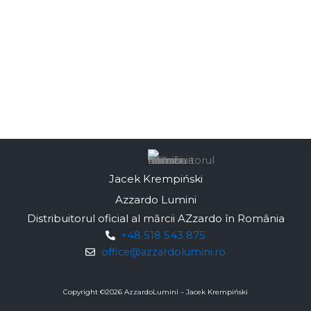
Jacek Krempiński
Azzardo Lumini
Distribuitorul oficial al mărcii AZzardo în România
+48 518 543 875
office@azzardolumini.ro
Copyright ©
2026
AzzardoLumini – Jacek Krempiński