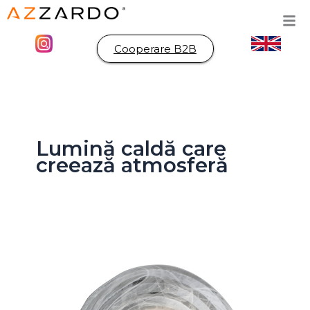
Skip
to
content
Cooperare B2B
Lumină caldă care
creează atmosferă
NESTOR
TOP