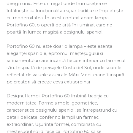
design unic. Este un regat unde frumusețea se
întâlnește cu funcționalitatea, iar tradiția se împletește
cu modernitatea. În acest context apare lampa
Portofino 60, o operă de artă în iluminat care ne
poartă în lumea magică a designului spaniol.
Portofino 60 nu este doar o lampă – este esența
eleganței spaniole, epitomul meșteșugului și
rafinamentului care încântă fiecare interior cu farmecul
său. Inspirată de peisajele Costa del Sol, unde soarele
reflectat de valurile azurii ale Mării Mediterane îi inspiră
pe creatori să creeze ceva extraordinar.
Designul lampii Portofino 60 îmbină tradiția cu
modernitatea. Forme simple, geometrice,
caracteristice designului spaniol, se întrepătrund cu
detalii delicate, conferind lampii un farmec
extraordinar. Ușurința formei, combinată cu
meșteșugul solid, face ca Portofino 60 să se