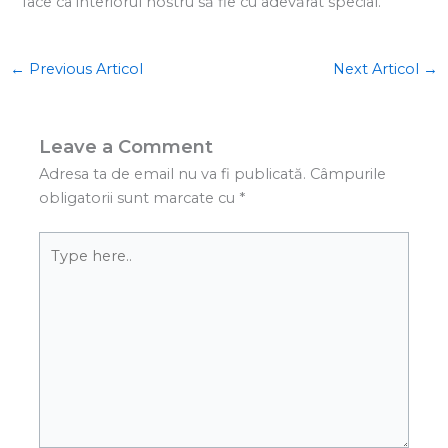
face ca interiorul nostru să fie cu adevărat special.
←
Previous Articol
Next Articol
→
Leave a Comment
Adresa ta de email nu va fi publicată.
Câmpurile
obligatorii sunt marcate cu
*
Type
here..