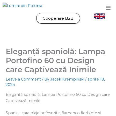
Skip
to
content
Cooperare B2B
Eleganță spaniolă: Lampa
Portofino 60 cu Design
care Captivează Inimile
Leave a Comment
/ By
Jacek Krempiński
/
aprilie 18,
2024
Eleganță spaniolă: Lampa Portofino 60 cu Design care
Captivează Inimile
Spania – țara plajelor însorite, flamenco fierbinte și