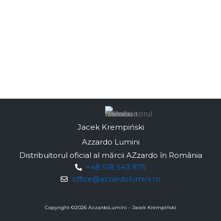
Jacek Krempiński
Azzardo Lumini
Distribuitorul oficial al mărcii AZzardo în România
+48 518 543 875
office@azzardolumini.ro
Copyright ©
2026
AzzardoLumini – Jacek Krempiński